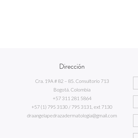
Dirección
Cra. 19A # 82 – 85. Consultorio 713
Bogotá. Colombia
+57 311 281 5864
+57 (1) 795 3130 / 795 3131, ext 7130
draangelapedrazadermatologia@gmail.com