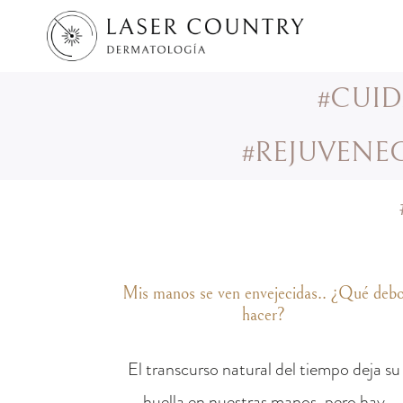
#CUI
#REJUVENE
12
Dic
Mis manos se ven envejecidas.. ¿Qué deb
hacer?
El transcurso natural del tiempo deja su
huella en nuestras manos, pero hay