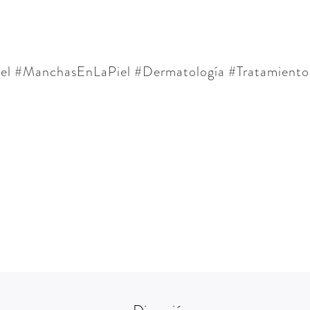
el #ManchasEnLaPiel #Dermatología #Tratamient