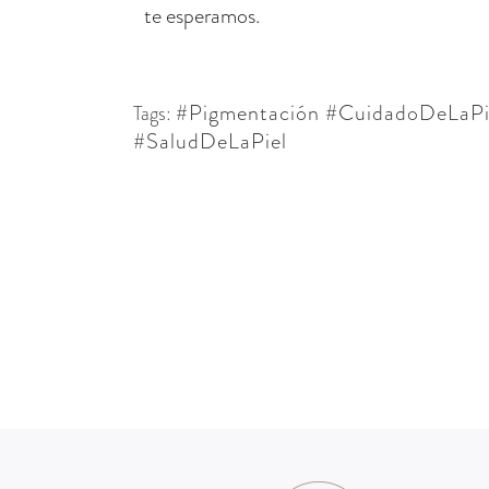
te esperamos.
#Pigmentación #CuidadoDeLaPi
Tags:
#SaludDeLaPiel