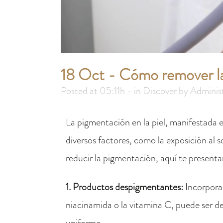
18 Oct
Cómo remover l
Posted at 05:11h
in
Discover
by
Adminis
La pigmentación en la piel, manifestada e
diversos factores, como la exposición al s
reducir la pigmentación, aquí te present
1. Productos despigmentantes:
Incorporar
niacinamida o la vitamina C, puede ser d
uniforme.